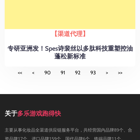
【渠道代理】
专研亚洲发！Spes诗裴丝以多肽科技重塑控油
蓬松新标准
<<
<
90
91
92
93
>
>>
关于
多乐游戏跑得快
主要从事化妆品全渠道供应链服务平台，共经营国内品牌89个、合
资品牌17个、进口品牌159个、国代品牌6个、终端品牌11个。