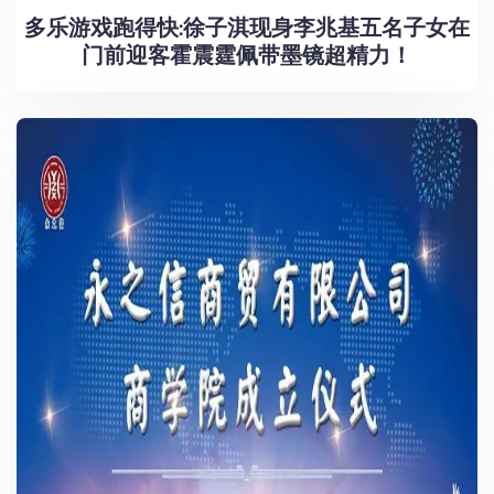
多乐游戏跑得快:徐子淇现身李兆基五名子女在
门前迎客霍震霆佩带墨镜超精力！